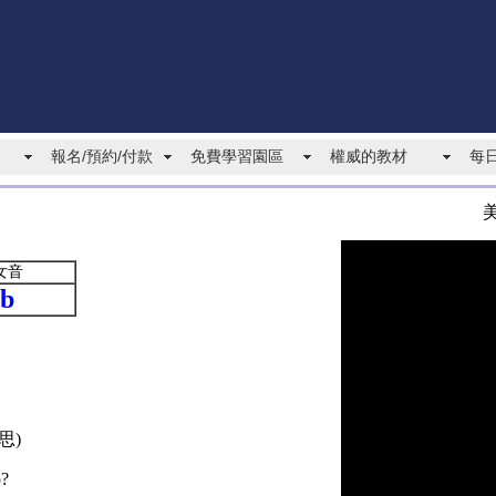
報名/預約/付款
免費學習園區
權威的教材
每
女音
b
思)
o?