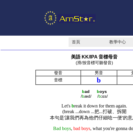
首頁
教學中心
美語 KK/IPA 音標母音
(滑/按音標可聽發音)
發音
男音
b
音標
b
ad
b
oys
/
b
æd/ /
b
ɔɪs/
Let's
b
reak it down for them again.
(break ...down ...把...打破、拆開
本句是'讓我們再為他們仔細唸一便'的意
Bad boys
,
bad boys
, what you're gonna d