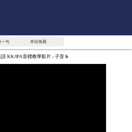
日一句
本站推薦
美語 KK/IPA音標教學影片
-
子音
b