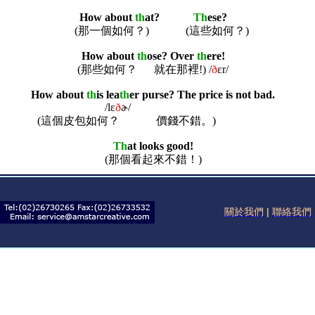
How about
th
at?
Th
ese?
(那一個如何？)
(這些如何？)
How about
th
ose? Over
th
ere!
(那些如何？
就在那裡!) /
ð
ɛr
/
How about
th
is lea
th
er purse? The price is not bad.
/l
ɛ
ð
ɚ
/
(這個皮包如何？
價錢不錯。)
Th
at looks good!
(那個看起來不錯！)
關於我們
|
聯絡我們