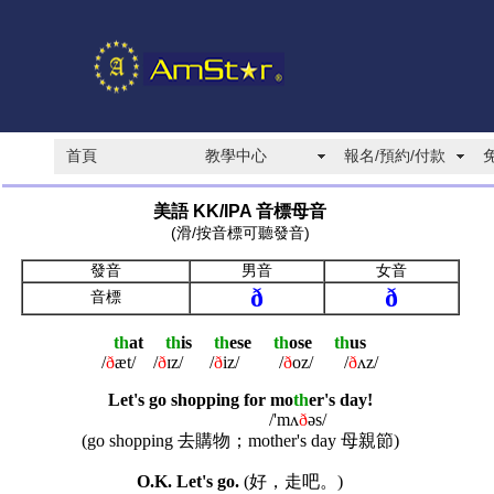
首頁
教學中心
報名/預約/付款
美語 KK/IPA 音標母音
(滑/按音標可聽發音)
發音
男音
女音
ð
ð
音標
th
at
th
is
th
ese
th
ose
th
us
/
ð
æt/
/
ð
ɪz/
/
ð
iz/
/
ð
oz/
/
ð
ʌz/
Let's go shopping for mo
th
er's day!
/'mʌ
ð
əs/
(go shopping 去購物；
mother's day
母親節)
O.K. Let's go.
(好，走吧。)