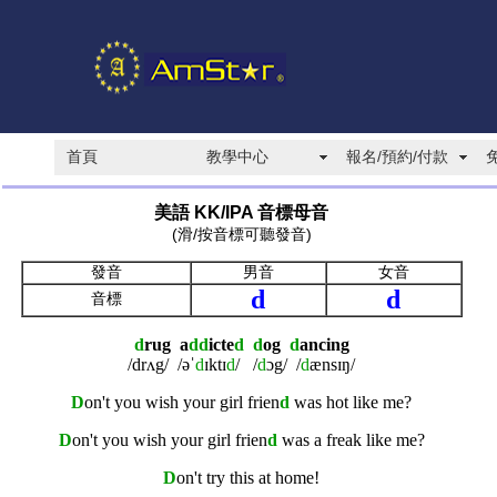
首頁
教學中心
報名/預約/付款
美語 KK/IPA 音標母音
(滑/按音標可聽發音)
發音
男音
女音
d
d
音標
d
rug a
dd
icte
d d
og
d
ancing
/drʌg/ /əˈ
d
ɪktɪ
d
/ /
d
ɔg/ /
d
ænsɪŋ/
D
on't you wish your girl frien
d
was hot like me?
D
on't you wish your girl frien
d
was a freak like me?
D
on't try this at home!