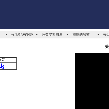
報名/預約/付款
免費學習園區
權威的教材
每
美
女音
ʤ