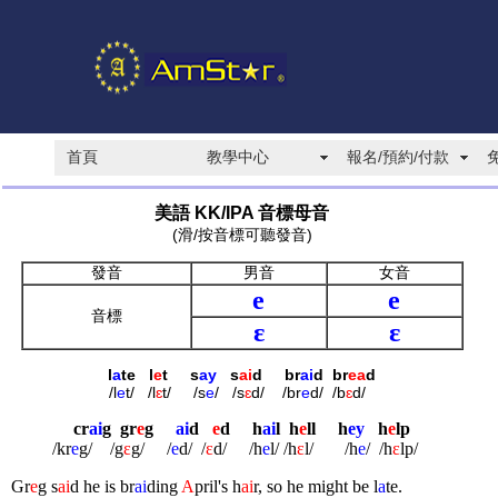
首頁
教學中心
報名/預約/付款
美語 KK/IPA 音標母音
(滑/按音標可聽發音)
發音
男音
女音
e
e
音標
ɛ
ɛ
l
a
te
l
e
t
s
ay
s
ai
d
br
ai
d
b
r
ea
d
/l
e
t
/ /l
ɛ
t/ /s
e
/ /s
ɛ
d/ /br
e
d/
/b
ɛ
d/
cr
ai
g
gr
e
g
ai
d
e
d
h
ai
l
h
e
ll
h
ey
h
e
lp
/kr
e
g
/ /g
ɛ
g/ /
e
d/ /
ɛ
d/ /h
e
l/
/h
ɛ
l/ /h
e
/
/h
ɛ
lp/
Gr
e
g s
ai
d he is br
ai
ding
A
pril's h
ai
r, so he might be l
a
te.