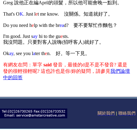
Greg 說他正在編April的頭髮，所以他可能會晚一點到。
That's O
K
. Just l
e
t me know.
沒關係。知道就好了。
Do you need h
e
lp with the br
ea
d?
要不要幫忙作麵包？
I'm good. Just s
ay
hi to the gu
e
sts.
我沒問題。只要對客人說嗨(招呼客人)就好了。
Ok
ay
, see you l
a
ter th
e
n.
好。等一下見。
有網友在問：單字
said
發音，最後的d是不是不發音? 還是
發的很輕很輕呢? 這也許也是你/妳的疑問，請參見
我們論壇
中的回答
關於我們
|
聯絡我們