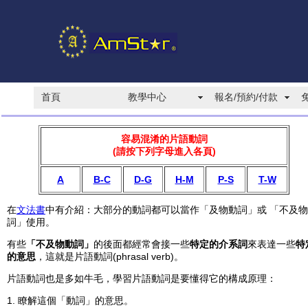
首頁
教學中心
報名/預約/付款
容易混淆的片語動詞
(請按下列字母進入各頁)
A
B-C
D-G
H-M
P-S
T-W
在
文法書
中有介紹：大部分的動詞都可以當作「及物動詞」或 「不及
詞」使用。
有些
「不及物動詞」
的後面都經常會接一些
特定的介系詞
來表達一些
特
的意思
，這就是片語動詞(phrasal verb)。
片語動詞也是多如牛毛，學習片語動詞是要懂得它
的構成原理
：
1. 瞭解這個「動詞」的意思
。