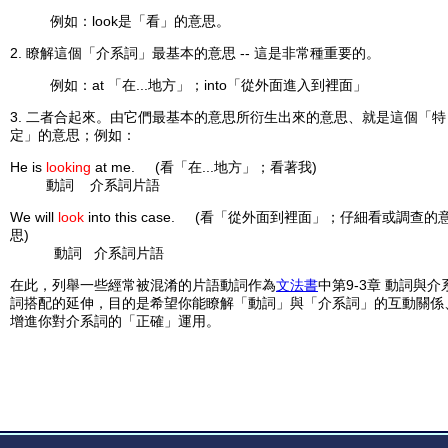
例如：look是「看」的意思。
2. 瞭解這個「介系詞」
最基本
的意思 -- 這是非常種重要的。
例如：at 「在...地方」；into「從外面進入到裡面」
3. 二者合起來。由它們最基本的意思所衍生出來的意思、就是這個「特
定」的意思；例如：
He is
looking
at
me
.
(看「在...地方」；看著我)
動詞
介系詞片語
We will
look
into
this case
. (看「從外面到裡面」；仔細看或調查的
思)
動詞
介系詞片語
在此，列舉一些經常被混淆的片語動詞作為
文法書
中
第9-3章 動詞與介
詞搭配
的延伸，目的是希望你能瞭解「動詞」與「介系詞」的互動關係
增進你對介系詞的「正確」運用。