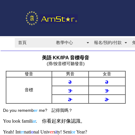
首頁
教學中心
報名/預約/付款
美語 KK/IPA 音標母音
(滑/按音標可聽發音)
發音
男音
女音
ə
ə
ɝ
ɝ
音標
ɚ
ɚ
Do you rememb
er
me? 記得我嗎？
You look famili
ar
.
你看起來好像認識。
Yeah! Int
er
nati
o
nal Univ
er
s
i
ty! Seni
or
Yea
r
?