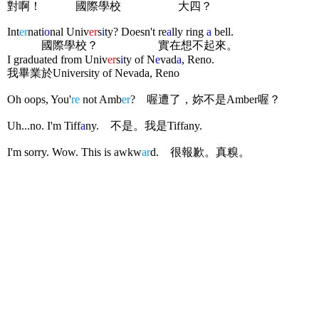
對啊！
國際學校
大四？
Int
er
nati
o
nal Univ
er
s
i
ty? Doesn't re
a
lly ring
a
bell.
國際學校？
實在想不起來。
I graduated from Univ
er
s
i
ty of N
e
vad
a
, Reno.
我畢業於University of Nevada, Reno
Oh oops, You'
re
not Amb
er
?
喔遭了，妳不是Amber喔？
Uh...no. I'm Tiff
a
ny.
不是。我是Tiffany.
I'm sorry. Wow. This is awkw
ar
d.
很報歉。真糗。