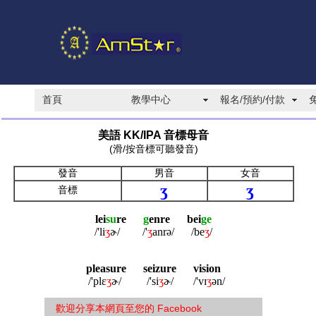
首頁
教學中心
報名/預約/付款
美語 KK/IPA 音標母音
(滑/按音標可聽發音)
發音
男音
女音
ʒ
ʒ
音標
lei
su
re
g
enre bei
ge
/'li
ʒ
ɚ/ /'
ʒ
anrə/ /be
ʒ
/
pleasure seizure vision
/'plɛ
ʒ
ɚ/
/'si
ʒ
ɚ/
/'vɪ
ʒ
ən/
歡迎分享本網頁至您的 Facebook