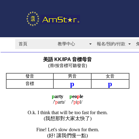
首頁
教學中心
報名/預約/付款
美語 KK/IPA 音標母音
(滑/按音標可聽發音)
發音
男音
女音
p
p
音標
p
arty
p
eo
p
le
/'
p
artɪ/ /'
p
i
p
l/
O.k. I think that will be too fast for them.
(我想那對大家太快了)
Fine! Let's slow down for them.
(好! 讓我們慢一點)