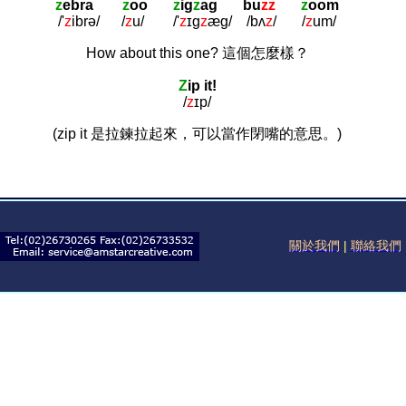
z
ebra
z
oo
z
ig
z
ag bu
zz
z
oom
/'
z
ibrə/
/
z
u/
/'
z
ɪg
z
æg/
/bʌ
z
/
/
z
um/
How about this one? 這個怎麼樣？
Z
ip it!
/
z
ɪp/
(zip it 是拉鍊拉起來，可以當作閉嘴的意思。)
關於我們
|
聯絡我們