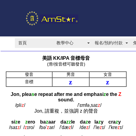
首頁
教學中心
報名/預約/付款
美語 KK/IPA 音標母音
(滑/按音標可聽發音)
發音
男音
女音
z
z
音標
Jon, plea
s
e repeat after me and emphasi
z
e the
Z
sound.
/pli
z
/ /'ɛmfə,saɪ
z
/
Jon, 請重複，並強調 z 的聲音
si
z
e
z
ero ba
z
a
ar da
zz
le da
z
e la
z
y cra
z
y
/saɪ
z
/
/
z
ɪro/
/bə'
z
ar/
/'dæ
z
l/
/de
z
/
/'le
z
ɪ/
/'kre
z
ɪ/