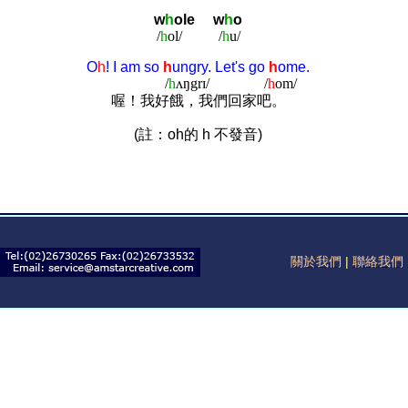
w
h
ole
w
h
o
/
h
ol/
/
h
u/
O
h
! I am so
h
ungry. Let's go
h
ome.
/
h
ʌŋgrɪ/
/
h
om/
喔！我好餓，我們回家吧。
(註：oh的 h 不發音)
關於我們
|
聯絡我們