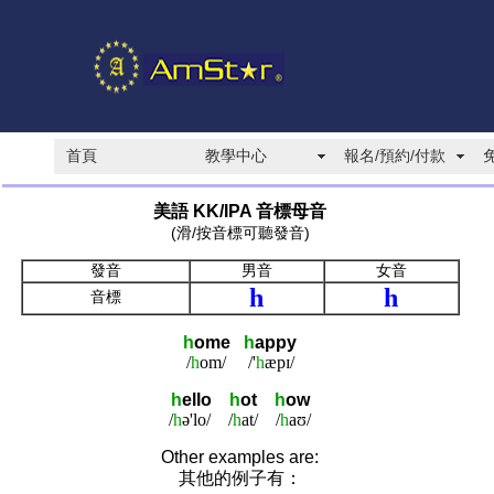
首頁
教學中心
報名/預約/付款
美語 KK/IPA 音標母音
(滑/按音標可聽發音)
發音
男音
女音
h
h
音標
h
ome
h
appy
/
h
om/
/'
h
æpɪ/
h
ell
o
h
ot
h
ow
/
h
ə'lo/
/
h
at/
/
h
aʊ/
Other examples are:
其他的例子有：